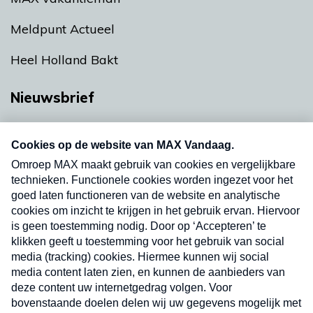
Meldpunt Actueel
Heel Holland Bakt
Nieuwsbrief
Neem hier een gratis abonnement op onze
nieuwsbrief. Elke vrijdag- en dinsdagochtend in
uw mailbox.
Verzend