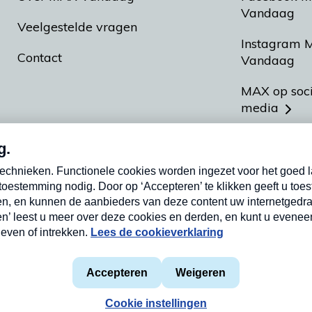
Vandaag
Veelgestelde vragen
Instagram 
Contact
Vandaag
MAX op soc
media
MAX vakan
Meldpunt A
Heel Hollan
aarden
Privacyverklaring
Cookieverklaring