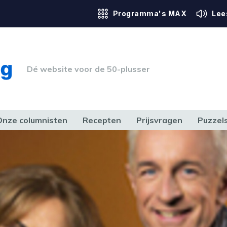
Programma's MAX
Lee
Dé website voor de 50-plusser
Onze columnisten
Recepten
Prijsvragen
Puzzel
ERK & RECHT
GEZONDHEID & SPORT
HUIS, TUIN & HOBBY
MEDIA & 