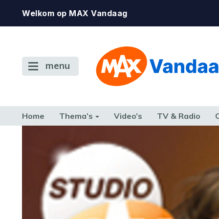
Welkom op MAX Vandaag
menu
Home
Thema’s
Video’s
TV & Radio
CONSUMENT
ETEN & DRINKEN
FAMILIE & RELATIE
GELD, W
TERUG NAAR TOEN