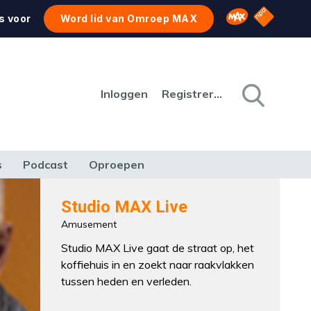
NPO Star
Omroep MAX
s voor
Word lid van Omroep MAX
Inloggen
Registreren
s
Podcast
Oproepen
CULTUUR
NATUUR & MILIEU
REIZEN & VERKEER
Studio MAX Live
Amusement
Studio MAX Live gaat de straat op, het
koffiehuis in en zoekt naar raakvlakken
tussen heden en verleden.