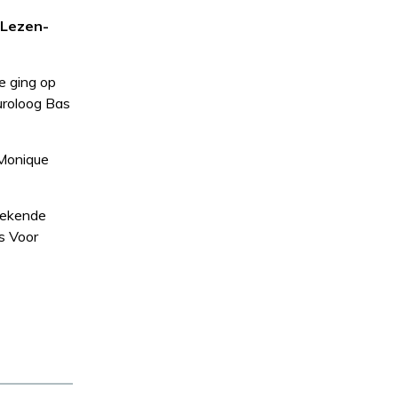
 Lezen-
e ging op
uroloog Bas
 Monique
bekende
s Voor