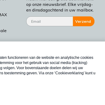
op onze nieuwsbrief. Elke vrijdag-
en dinsdagochtend in uw mailbox.
MAX
Verzend
iale
tieman
ctueel
Nieuwsbrief
d Bakt
Neem hier een gratis abonnement op onze
nieuwsbrief. Elke vrijdag- en dinsdagochtend in uw
mailbox.
Copyright © 2026 MAX Vandaag -
Omroep MAX
privacyverklaring