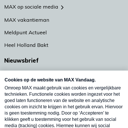
MAX op sociale media
MAX vakantieman
Meldpunt Actueel
Heel Holland Bakt
Nieuwsbrief
Neem hier een gratis abonnement op onze
nieuwsbrief. Elke vrijdag- en dinsdagochtend in
uw mailbox.
Verzend