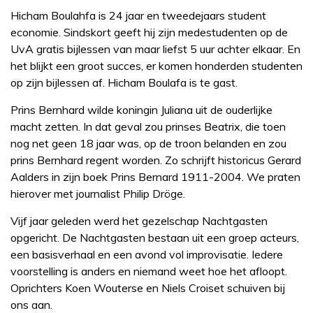
Hicham Boulahfa is 24 jaar en tweedejaars student
economie. Sindskort geeft hij zijn medestudenten op de
UvA gratis bijlessen van maar liefst 5 uur achter elkaar. En
het blijkt een groot succes, er komen honderden studenten
op zijn bijlessen af. Hicham Boulafa is te gast.
Prins Bernhard wilde koningin Juliana uit de ouderlijke
macht zetten. In dat geval zou prinses Beatrix, die toen
nog net geen 18 jaar was, op de troon belanden en zou
prins Bernhard regent worden. Zo schrijft historicus Gerard
Aalders in zijn boek Prins Bernard 1911-2004. We praten
hierover met journalist Philip Dröge.
Vijf jaar geleden werd het gezelschap Nachtgasten
opgericht. De Nachtgasten bestaan uit een groep acteurs,
een basisverhaal en een avond vol improvisatie. Iedere
voorstelling is anders en niemand weet hoe het afloopt.
Oprichters Koen Wouterse en Niels Croiset schuiven bij
ons aan.