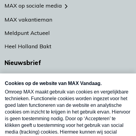
MAX op sociale media
MAX vakantieman
Meldpunt Actueel
Heel Holland Bakt
Nieuwsbrief
Neem hier een gratis abonnement op onze
nieuwsbrief. Elke vrijdag- en dinsdagochtend in
uw mailbox.
Verzend