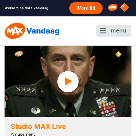
NPO S
Omroep 
Word lid
Welkom op MAX Vandaag
menu
Studio MAX Live
Amusement