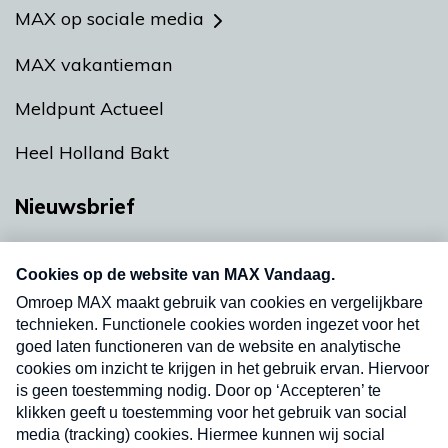
MAX op sociale media
MAX vakantieman
Meldpunt Actueel
Heel Holland Bakt
Nieuwsbrief
Neem hier een gratis abonnement op onze
nieuwsbrief. Elke vrijdag- en dinsdagochtend in
uw mailbox.
Verzend