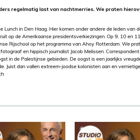
ers regelmatig last van nachtmerries. We praten hierov
ouse Lunch in Den Haag. Hier komen onder andere de leden van
vooruit op de Amerikaanse presidentsverkiezingen. Op 9, 10 en 
anse Rijschool op het programma van Ahoy Rotterdam. We pra
otograaf en hippisch journalist Jacob Melissen. Corresponden
st in de Palestijnse gebieden. De oogst is een jaarlijks vreugdev
e. Juist dan vallen extreem-joodse kolonisten aan en vernietig
ch