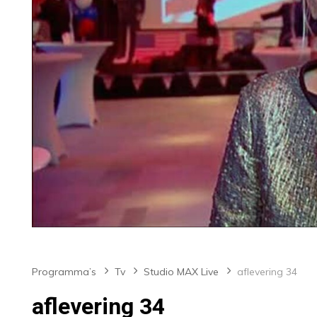
Programma’s
Tv
Studio MAX Live
aflevering 34
aflevering 34