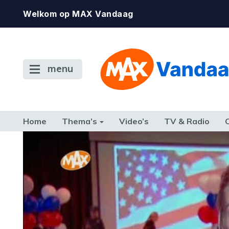
Welkom op MAX Vandaag
menu
Home
Thema’s
Video’s
TV & Radio
CONSUMENT
ETEN & DRINKEN
FAMILIE & RELATIE
GELD, W
TERUG NAAR TOEN