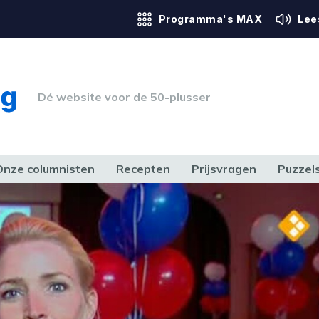
Programma's MAX
Lee
Dé website voor de 50-plusser
Onze columnisten
Recepten
Prijsvragen
Puzzel
ERK & RECHT
GEZONDHEID & SPORT
HUIS, TUIN & HOBBY
MEDIA & 