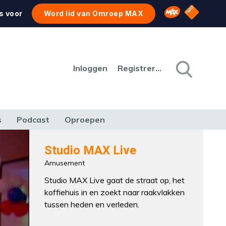
NPO Star
Omroep MAX
s voor
Word lid van Omroep MAX
Inloggen
Registreren
s
Podcast
Oproepen
CULTUUR
NATUUR & MILIEU
REIZEN & VERKEER
Studio MAX Live
Amusement
Studio MAX Live gaat de straat op, het
koffiehuis in en zoekt naar raakvlakken
tussen heden en verleden.