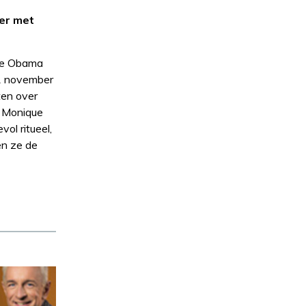
er met
 de Obama
11 november
ten over
t Monique
ol ritueel,
en ze de