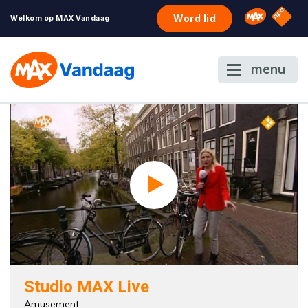
NPO S
Omroep 
Word lid
Welkom op MAX Vandaag
menu
Studio MAX Live
Amusement