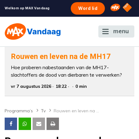
NPO S
Omroep 
Word lid
Welkom op MAX Vandaag
menu
Rouwen en leven na de MH17
Hoe proberen nabestaanden van de MH17-
slachtoffers de dood van dierbaren te verwerken?
vr 7 augustus 2026
18:22
0 min
Programma’s
Tv
Rouwen en leven na de MH17