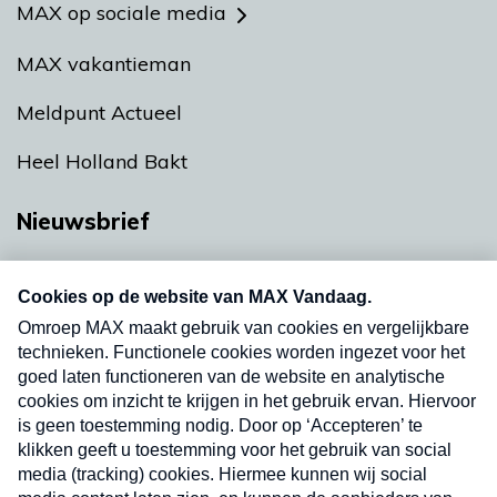
MAX op sociale media
MAX vakantieman
Meldpunt Actueel
Heel Holland Bakt
Nieuwsbrief
Neem hier een gratis abonnement op onze
nieuwsbrief. Elke vrijdag- en dinsdagochtend in
uw mailbox.
Verzend