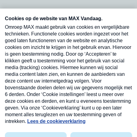
Neem hier een gratis abonnement op onze
nieuwsbrief. Elke vrijdag- en dinsdagochtend in
uw mailbox.
Verzend
Nieuwsbrief
Neem hier een gratis abonnement op onze
nieuwsbrief. Elke vrijdag- en dinsdagochtend in uw
mailbox.
Contact
Algemene voorwaarden
Privacyverklaring
Cookieverklaring