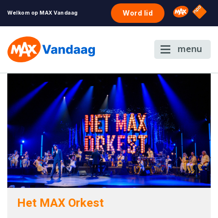
NPO S
Omroep 
Word lid
Welkom op MAX Vandaag
menu
Het MAX Orkest