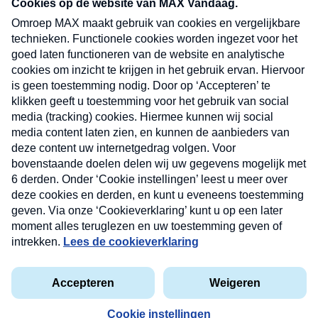
nieuwsbrief. Elke vrijdag- en dinsdagochtend in
uw mailbox.
Verzend
Nieuwsbrief
Neem hier een gratis abonnement op onze
nieuwsbrief. Elke vrijdag- en dinsdagochtend in uw
mailbox.
Contact
Algemene voorwaarden
Privacyverklaring
Cookieverklaring
Kwetsbaarheid melden
privacyverklaring
Copyright © 2026 MAX Vandaag -
Omroep MAX