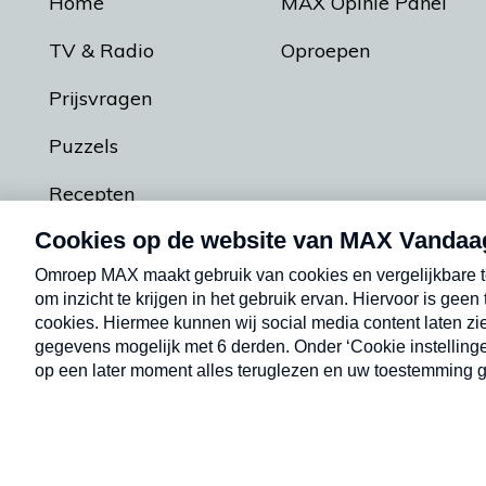
Home
MAX Opinie Panel
TV & Radio
Oproepen
Prijsvragen
Puzzels
Recepten
Podcasts
Contact
Algemene voorw
Kwetsbaarheid melden