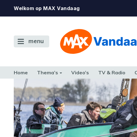
Welkom op MAX Vandaag
menu
Home
Thema’s
Video’s
TV & Radio
CONSUMENT
ETEN & DRINKEN
FAMILIE & RELATIE
GELD, W
TERUG NAAR TOEN