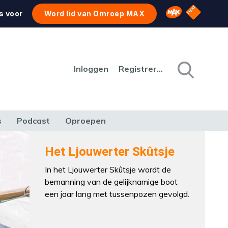
NPO Star
Omroep MAX
s voor
Word lid van Omroep MAX
Inloggen
Registreren
s
Podcast
Oproepen
CULTUUR
NATUUR & MILIEU
REIZEN & VERKEER
Het Ljouwerter Skûtsje
In het Ljouwerter Skûtsje wordt de
bemanning van de gelijknamige boot
een jaar lang met tussenpozen gevolgd.