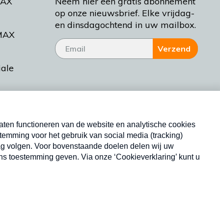
MAX
Neem hier een gratis abonnement
op onze nieuwsbrief. Elke vrijdag-
en dinsdagochtend in uw mailbox.
MAX
Verzend
iale
tieman
ctueel
Nieuwsbrief
d Bakt
Neem hier een gratis abonnement op onze
nieuwsbrief. Elke vrijdag- en dinsdagochtend in uw
mailbox.
Copyright © 2026 MAX Vandaag -
Omroep MAX
privacyverklaring