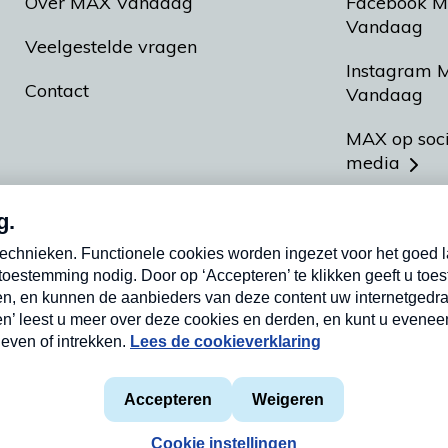
Over MAX Vandaag
Facebook 
Vandaag
Veelgestelde vragen
Instagram 
Contact
Vandaag
MAX op soc
media
MAX vakan
Meldpunt A
Heel Hollan
aarden
Privacyverklaring
Cookieverklaring