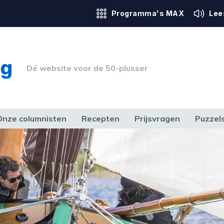
Programma's MAX
Lee
Dé website voor de 50-plusser
Onze columnisten
Recepten
Prijsvragen
Puzzel
ERK & RECHT
GEZONDHEID & SPORT
HUIS, TUIN & HOBBY
MEDIA & 