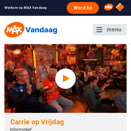
NPO S
Omroep 
Word lid
Welkom op MAX Vandaag
menu
Carrie op Vrijdag
Informatief