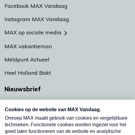
Facebook MAX Vandaag
Instagram MAX Vandaag
MAX op sociale media
MAX vakantieman
Meldpunt Actueel
Heel Holland Bakt
Nieuwsbrief
Neem hier een gratis abonnement op onze
nieuwsbrief. Elke vrijdag- en dinsdagochtend in
uw mailbox.
Verzend