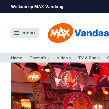
Welkom op MAX Vandaag
menu
Home
Thema’s
Video’s
TV & Radio
CONSUMENT
ETEN & DRINKEN
FAMILIE & RELATIE
GELD, W
TERUG NAAR TOEN