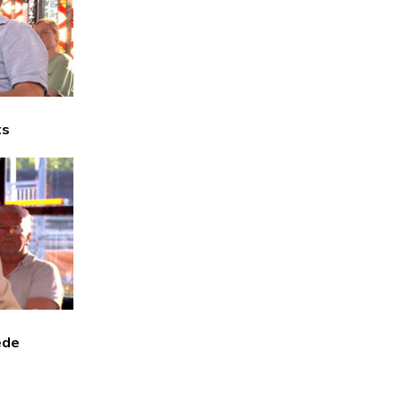
ts
ede