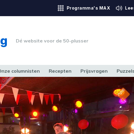
Programma's MAX
Lee
Dé website voor de 50-plusser
Onze columnisten
Recepten
Prijsvragen
Puzzel
ERK & RECHT
GEZONDHEID & SPORT
HUIS, TUIN & HOBBY
MEDIA & 