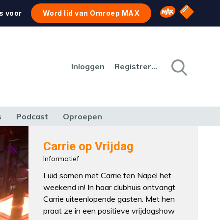
NPO Star
Omroep MAX
s voor
Word lid van Omroep MAX
Inloggen
Registreren
s
Podcast
Oproepen
CULTUUR
NATUUR & MILIEU
REIZEN & VERKEER
Carrie op Vrijdag
Informatief
Luid samen met Carrie ten Napel het
weekend in! In haar clubhuis ontvangt
Carrie uiteenlopende gasten. Met hen
praat ze in een positieve vrijdagshow