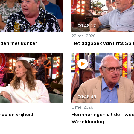
00:48:12
22 mei 2026
lden met kanker
Het dagboek van Frits Spi
00:48:49
1 mei 2026
ap en vrijheid
Herinneringen uit de Twe
Wereldoorlog