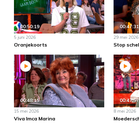
00:50:19
00:47:31
5 juni 2026
29 mei 2026
Oranjekoorts
Stop sche
00:48:15
00:47:57
15 mei 2026
8 mei 2026
Viva Imca Marina
Moedersch