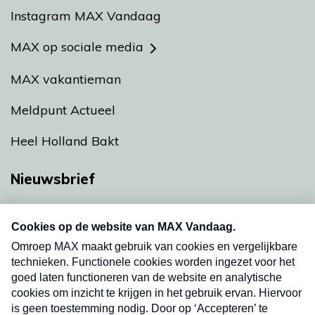
Instagram MAX Vandaag
MAX op sociale media
MAX vakantieman
Meldpunt Actueel
Heel Holland Bakt
Nieuwsbrief
Neem hier een gratis abonnement op onze
nieuwsbrief. Elke vrijdag- en dinsdagochtend in
uw mailbox.
Verzend