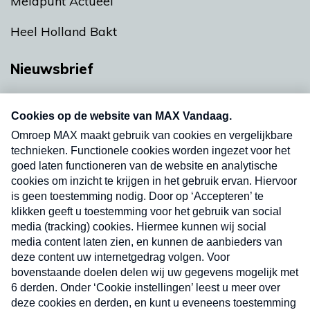
Meldpunt Actueel
Heel Holland Bakt
Nieuwsbrief
Neem hier een gratis abonnement op onze
nieuwsbrief. Elke vrijdag- en dinsdagochtend in
uw mailbox.
Verzend
Nieuwsbrief