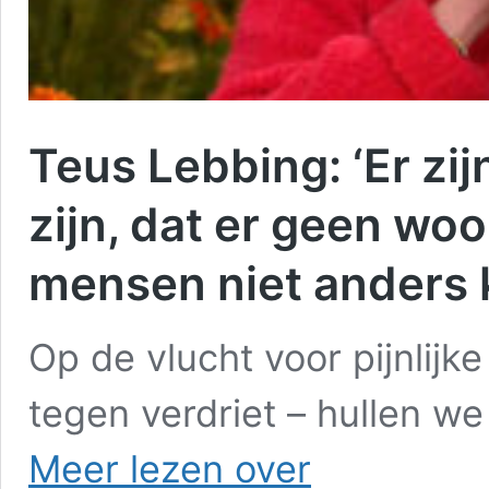
Teus Lebbing: ‘Er zij
zijn, dat er geen wo
mensen niet anders 
Op de vlucht voor pijnlijk
tegen verdriet – hullen we
Teus
Meer lezen over
Lebbing: