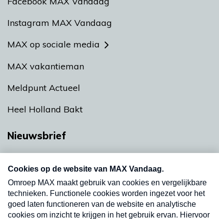
Facebook MAX Vandaag
Instagram MAX Vandaag
MAX op sociale media
MAX vakantieman
Meldpunt Actueel
Heel Holland Bakt
Nieuwsbrief
Neem hier een gratis abonnement op onze
nieuwsbrief. Elke vrijdag- en dinsdagochtend in
uw mailbox.
Verzend