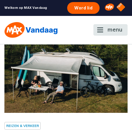
NPO S
Omroep 
Word lid
Welkom op MAX Vandaag
menu
REIZEN & VERKEER