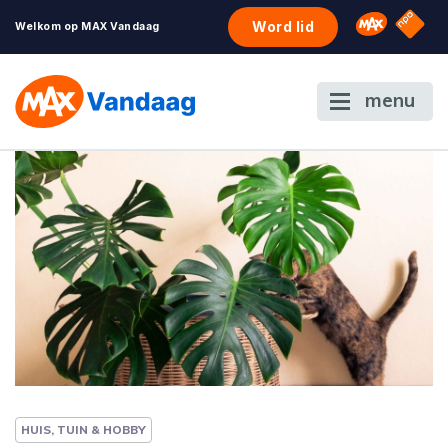
NPO S
Omroep 
Word lid
Welkom op MAX Vandaag
menu
HUIS, TUIN & HOBBY