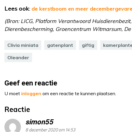
Lees ook
:
de kerstboom en meer decembergevaren
(Bron: LICG, Platform Verantwoord Huisdierenbezit,
Dierenbescherming, Groencentrum Witmarsum, De T
Clivia miniata
gatenplant
giftig
kamerplant
Oleander
Geef een reactie
U moet
inloggen
om een reactie te kunnen plaatsen.
Reactie
simon55
8 december 2020 om 14:53