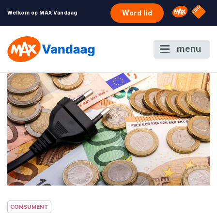
NPO S
Omroep 
Word lid
Welkom op MAX Vandaag
menu
CONSUMENT