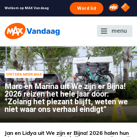
NPO S
Omroep 
Word lid
Welkom op MAX Vandaag
menu
ONTDEK MEER MAX
Marc en Marina uit We zijn er Bijna!
2026 reizen het hele jaar door:
“Zolang het plezant blijft, weten we
niet waar ons verhaal eindigt”
Jan en Lidya uit We zijn er Bijna! 2026 halen hun