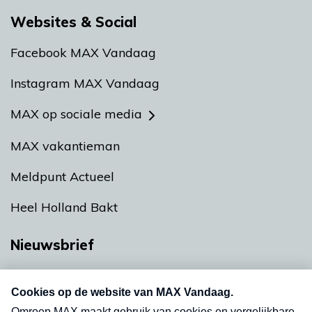
Websites & Social
Facebook MAX Vandaag
Instagram MAX Vandaag
MAX op sociale media
MAX vakantieman
Meldpunt Actueel
Heel Holland Bakt
Nieuwsbrief
Neem hier een gratis abonnement op onze
nieuwsbrief. Elke vrijdag- en dinsdagochtend in
uw mailbox.