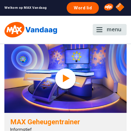
NPO S
Omroep 
Word lid
Welkom op MAX Vandaag
menu
MAX Geheugentrainer
Informatief