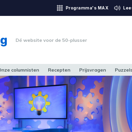
Programma's MAX
Lee
Dé website voor de 50-plusser
Onze columnisten
Recepten
Prijsvragen
Puzzel
ERK & RECHT
GEZONDHEID & SPORT
HUIS, TUIN & HOBBY
MEDIA & 