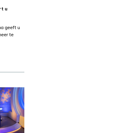
t u
a geeft u
meer te