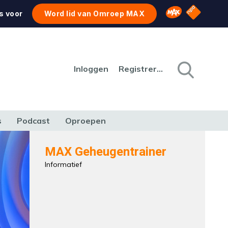
NPO Star
Omroep MAX
s voor
Word lid van Omroep MAX
Inloggen
Registreren
s
Podcast
Oproepen
CULTUUR
NATUUR & MILIEU
REIZEN & VERKEER
MAX Geheugentrainer
Informatief