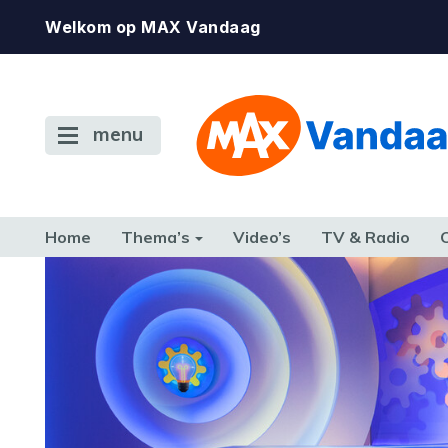
Welkom op MAX Vandaag
menu
Home
Thema’s
Video’s
TV & Radio
CONSUMENT
ETEN & DRINKEN
FAMILIE & RELATIE
GELD, W
TERUG NAAR TOEN