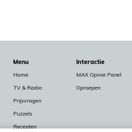
Menu
Interactie
Home
MAX Opinie Panel
TV & Radio
Oproepen
Prijsvragen
Puzzels
Recepten