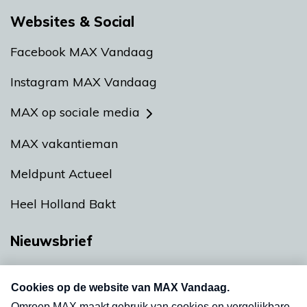
Websites & Social
Facebook MAX Vandaag
Instagram MAX Vandaag
MAX op sociale media
MAX vakantieman
Meldpunt Actueel
Heel Holland Bakt
Nieuwsbrief
Neem hier een gratis abonnement op onze
nieuwsbrief. Elke vrijdag- en dinsdagochtend in
uw mailbox.