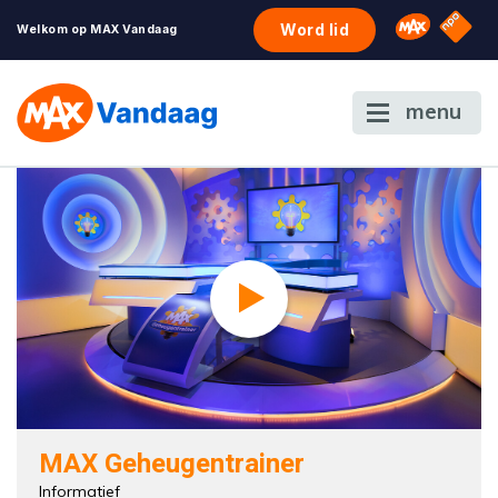
NPO S
Omroep 
Word lid
Welkom op MAX Vandaag
menu
MAX Geheugentrainer
Informatief