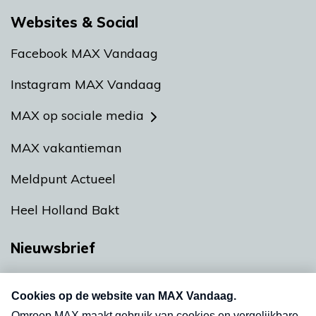
Websites & Social
Facebook MAX Vandaag
Instagram MAX Vandaag
MAX op sociale media
MAX vakantieman
Meldpunt Actueel
Heel Holland Bakt
Nieuwsbrief
Neem hier een gratis abonnement op onze
nieuwsbrief. Elke vrijdag- en dinsdagochtend in
uw mailbox.