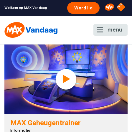
NPO S
Omroep 
Word lid
Welkom op MAX Vandaag
menu
MAX Geheugentrainer
Informatief