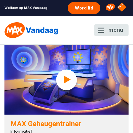
NPO S
Omroep 
Word lid
Welkom op MAX Vandaag
menu
MAX Geheugentrainer
Informatief