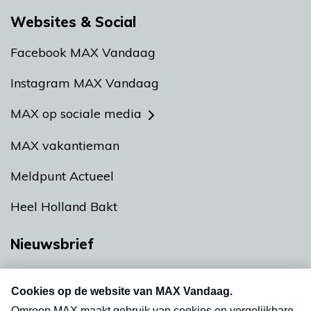
Websites & Social
Facebook MAX Vandaag
Instagram MAX Vandaag
MAX op sociale media
MAX vakantieman
Meldpunt Actueel
Heel Holland Bakt
Nieuwsbrief
Neem hier een gratis abonnement op onze
nieuwsbrief. Elke vrijdag- en dinsdagochtend in
uw mailbox.