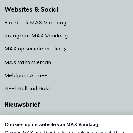
Websites & Social
Facebook MAX Vandaag
Instagram MAX Vandaag
MAX op sociale media
MAX vakantieman
Meldpunt Actueel
Heel Holland Bakt
Nieuwsbrief
Neem hier een gratis abonnement op onze
nieuwsbrief. Elke vrijdag- en dinsdagochtend in
uw mailbox.