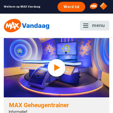
NPO S
Omroep 
Word lid
Welkom op MAX Vandaag
menu
MAX Geheugentrainer
Informatief