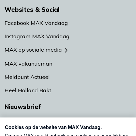
Websites & Social
Facebook MAX Vandaag
Instagram MAX Vandaag
MAX op sociale media
MAX vakantieman
Meldpunt Actueel
Heel Holland Bakt
Nieuwsbrief
Neem hier een gratis abonnement op onze
nieuwsbrief. Elke vrijdag- en dinsdagochtend in
uw mailbox.