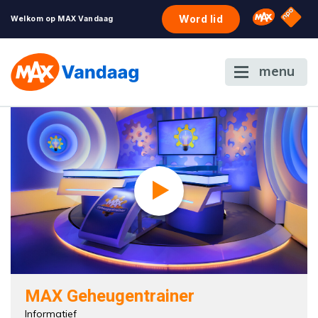
NPO S
Omroep 
Word lid
Welkom op MAX Vandaag
menu
MAX Geheugentrainer
Informatief