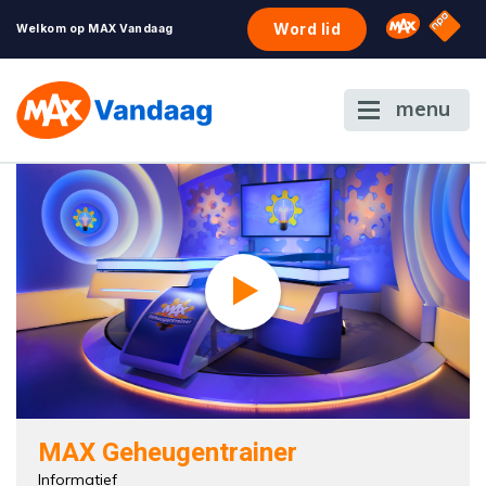
NPO S
Omroep 
Word lid
Welkom op MAX Vandaag
menu
MAX Geheugentrainer
Informatief