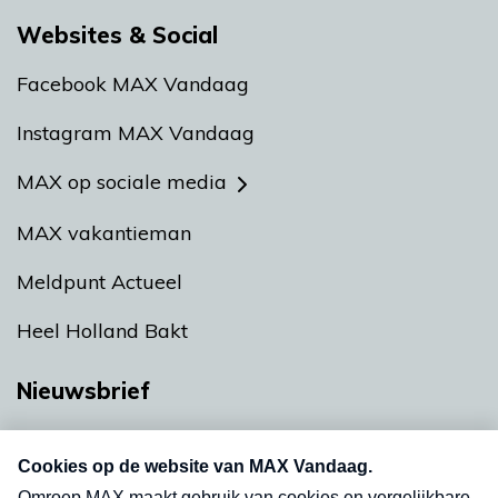
Websites & Social
Facebook MAX Vandaag
Instagram MAX Vandaag
MAX op sociale media
MAX vakantieman
Meldpunt Actueel
Heel Holland Bakt
Nieuwsbrief
Neem hier een gratis abonnement op onze
nieuwsbrief. Elke vrijdag- en dinsdagochtend in
uw mailbox.