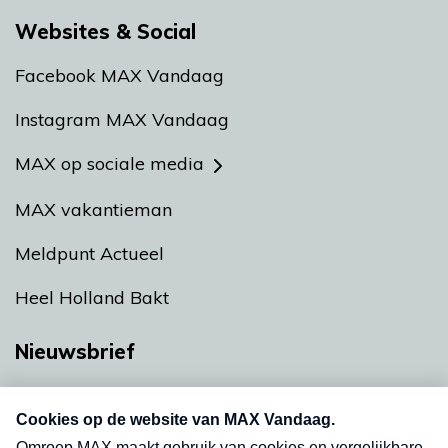
Websites & Social
Facebook MAX Vandaag
Instagram MAX Vandaag
MAX op sociale media
MAX vakantieman
Meldpunt Actueel
Heel Holland Bakt
Nieuwsbrief
Neem hier een gratis abonnement op onze
nieuwsbrief. Elke vrijdag- en dinsdagochtend in
uw mailbox.