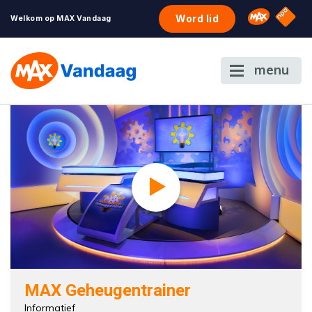
NPO S
Omroep 
Word lid
Welkom op MAX Vandaag
menu
MAX Geheugentrainer
Informatief