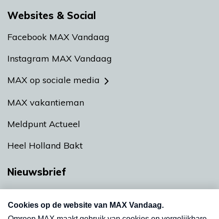
Websites & Social
Facebook MAX Vandaag
Instagram MAX Vandaag
MAX op sociale media
MAX vakantieman
Meldpunt Actueel
Heel Holland Bakt
Nieuwsbrief
Neem hier een gratis abonnement op onze
nieuwsbrief. Elke vrijdag- en dinsdagochtend in
uw mailbox.