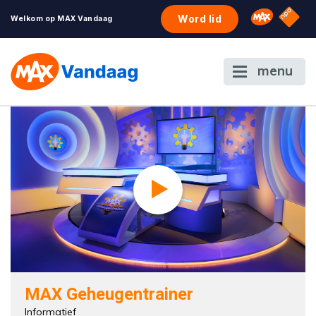
NPO S
Omroep 
Word lid
Welkom op MAX Vandaag
menu
MAX Geheugentrainer
Informatief