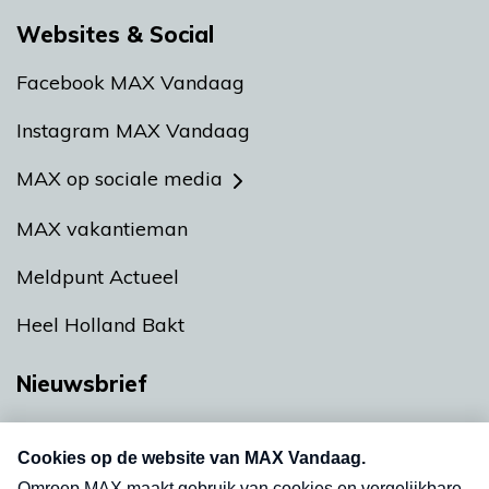
Websites & Social
Facebook MAX Vandaag
Instagram MAX Vandaag
MAX op sociale media
MAX vakantieman
Meldpunt Actueel
Heel Holland Bakt
Nieuwsbrief
Neem hier een gratis abonnement op onze
nieuwsbrief. Elke vrijdag- en dinsdagochtend in
uw mailbox.