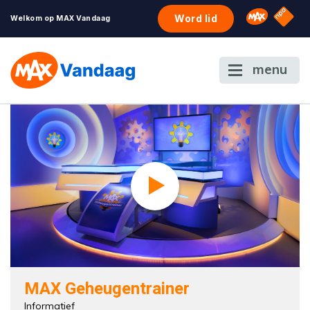
NPO S
Omroep 
Word lid
Welkom op MAX Vandaag
menu
MAX Geheugentrainer
Informatief