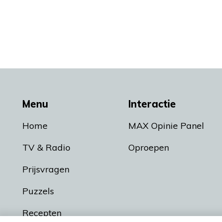
Menu
Interactie
Home
MAX Opinie Panel
TV & Radio
Oproepen
Prijsvragen
Puzzels
Recepten