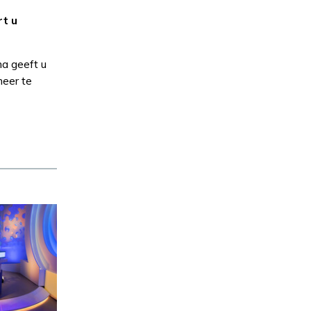
t u
a geeft u
meer te