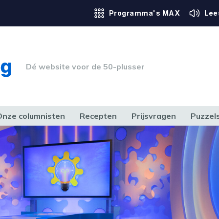
Programma's MAX
Lee
Dé website voor de 50-plusser
Onze columnisten
Recepten
Prijsvragen
Puzzel
ERK & RECHT
GEZONDHEID & SPORT
HUIS, TUIN & HOBBY
MEDIA & 