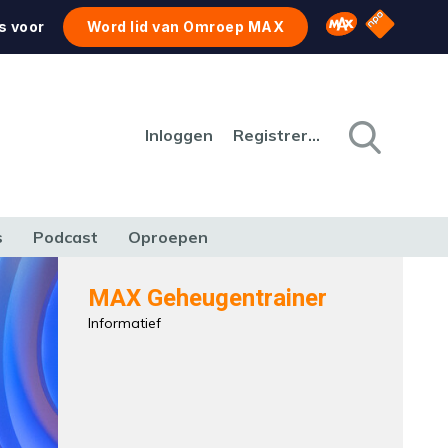
NPO Star
Omroep MAX
s voor
Word lid van Omroep MAX
Inloggen
Registreren
s
Podcast
Oproepen
CULTUUR
NATUUR & MILIEU
REIZEN & VERKEER
MAX Geheugentrainer
Informatief