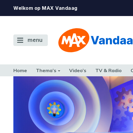
Welkom op MAX Vandaag
menu
Home
Thema’s
Video’s
TV & Radio
CONSUMENT
ETEN & DRINKEN
FAMILIE & RELATIE
GELD, W
TERUG NAAR TOEN