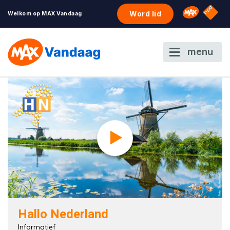
NPO S
Omroep 
Word lid
Welkom op MAX Vandaag
menu
Hallo Nederland
Informatief