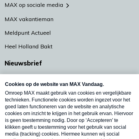
MAX op sociale media
MAX vakantieman
Meldpunt Actueel
Heel Holland Bakt
Nieuwsbrief
Neem hier een gratis abonnement op onze
nieuwsbrief. Elke vrijdag- en dinsdagochtend in
uw mailbox.
Verzend