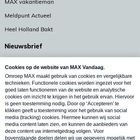
MAX vakantieman
Meldpunt Actueel
Heel Holland Bakt
Nieuwsbrief
Neem hier een gratis abonnement op onze
nieuwsbrief. Elke vrijdag- en dinsdagochtend in
uw mailbox.
Verzend