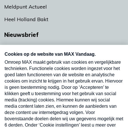
Meldpunt Actueel
Heel Holland Bakt
Nieuwsbrief
Neem hier een gratis abonnement op onze
nieuwsbrief. Elke vrijdag- en dinsdagochtend in
uw mailbox.
Verzend