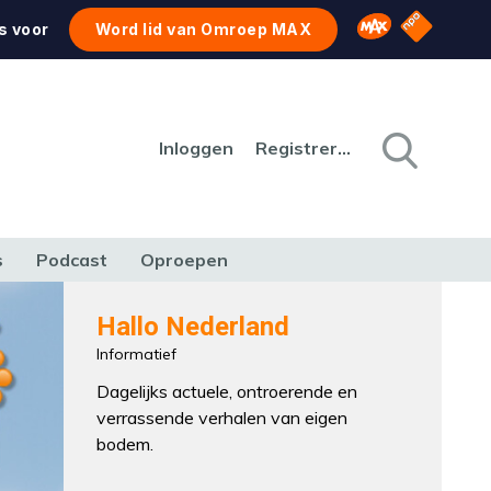
NPO Star
Omroep MAX
s voor
Word lid van Omroep MAX
Inloggen
Registreren
s
Podcast
Oproepen
CULTUUR
NATUUR & MILIEU
REIZEN & VERKEER
Hallo Nederland
Informatief
Dagelijks actuele, ontroerende en
verrassende verhalen van eigen
bodem.