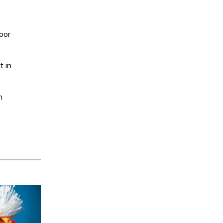
oor
t in
n