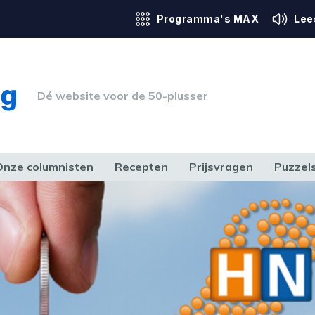
Programma's MAX
Lee
Dé website voor de 50-plusser
Onze columnisten
Recepten
Prijsvragen
Puzzel
ERK & RECHT
GEZONDHEID & SPORT
HUIS, TUIN & HOBBY
MEDIA & 