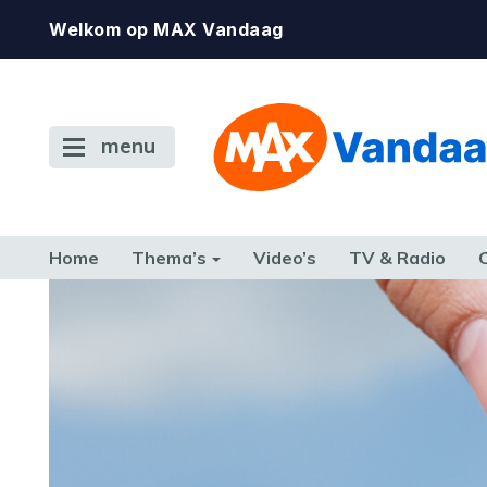
Welkom op MAX Vandaag
menu
Home
Thema’s
Video’s
TV & Radio
CONSUMENT
ETEN & DRINKEN
FAMILIE & RELATIE
GELD, W
TERUG NAAR TOEN