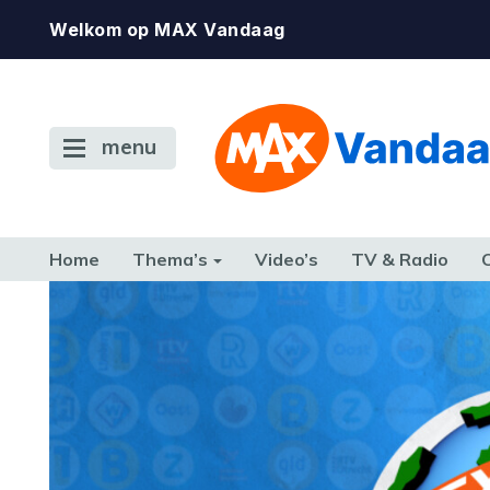
Welkom op MAX Vandaag
menu
Home
Thema’s
Video’s
TV & Radio
CONSUMENT
ETEN & DRINKEN
FAMILIE & RELATIE
GELD, W
TERUG NAAR TOEN