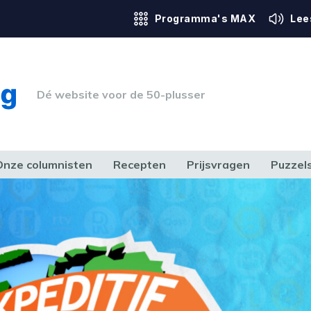
Programma's MAX
Lee
Dé website voor de 50-plusser
Onze columnisten
Recepten
Prijsvragen
Puzzel
ERK & RECHT
GEZONDHEID & SPORT
HUIS, TUIN & HOBBY
MEDIA & 