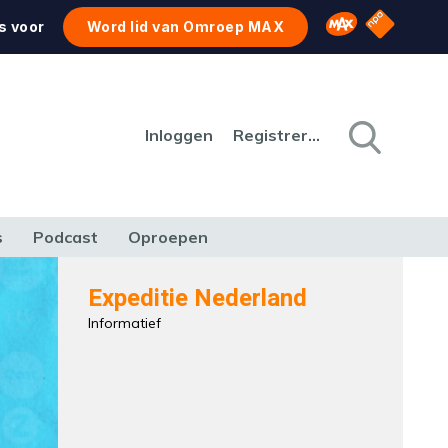
NPO Star
Omroep MAX
s voor
Word lid van Omroep MAX
Inloggen
Registreren
s
Podcast
Oproepen
CULTUUR
NATUUR & MILIEU
REIZEN & VERKEER
Expeditie Nederland
Informatief