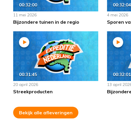
00:32:00
00:32:04
11 mei 2026
4 mei 2026
Bijzondere tuinen in de regio
Sporen van
00:31:45
00:32:01
20 april 2026
13 april 202
Streekproducten
Bijzonder
Bekijk alle afleveringen