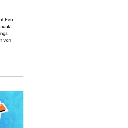
ent Eva
 maakt
angs
en van