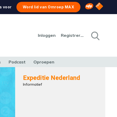
NPO Star
Omroep MAX
s voor
Word lid van Omroep MAX
Inloggen
Registreren
s
Podcast
Oproepen
CULTUUR
NATUUR & MILIEU
REIZEN & VERKEER
Expeditie Nederland
Informatief