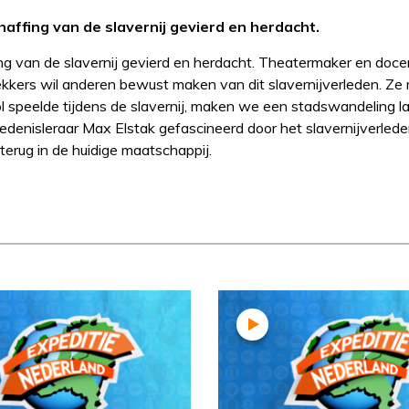
haffing van de slavernij gevierd en herdacht.
ing van de slavernij gevierd en herdacht. Theatermaker en doc
ekkers wil anderen bewust maken van dit slavernijverleden. Ze
 rol speelde tijdens de slavernij, maken we een stadswandeling l
hiedenisleraar Max Elstak gefascineerd door het slavernijverled
terug in de huidige maatschappij.