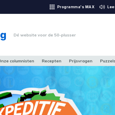
Programma's MAX
Lee
Dé website voor de 50-plusser
Onze columnisten
Recepten
Prijsvragen
Puzzel
ERK & RECHT
GEZONDHEID & SPORT
HUIS, TUIN & HOBBY
MEDIA & 