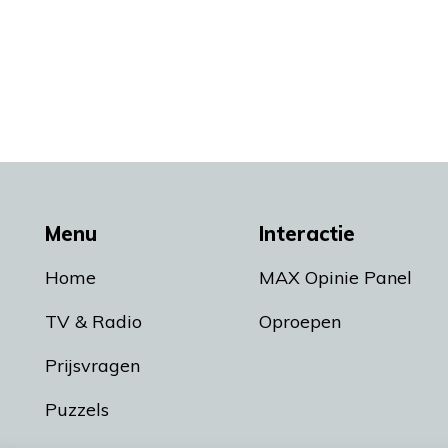
Menu
Interactie
Home
MAX Opinie Panel
TV & Radio
Oproepen
Prijsvragen
Puzzels