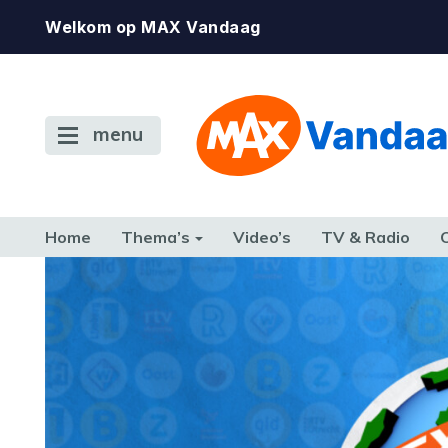
Welkom op MAX Vandaag
menu
Home
Thema’s
Video’s
TV & Radio
CONSUMENT
ETEN & DRINKEN
FAMILIE & RELATIE
GELD, W
TERUG NAAR TOEN