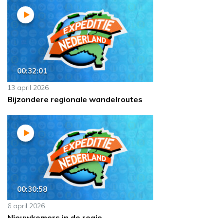
00:32:01
13 april 2026
Bijzondere regionale wandelroutes
00:30:58
6 april 2026
Nieuwkomers in de regio