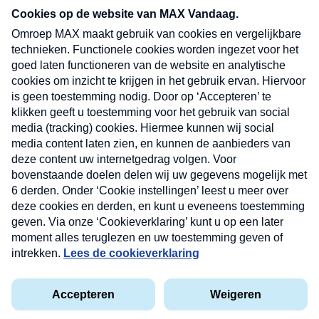
nieuwsbrief. Elke vrijdag- en dinsdagochtend in
uw mailbox.
Verzend
Nieuwsbrief
Neem hier een gratis abonnement op onze
nieuwsbrief. Elke vrijdag- en dinsdagochtend in uw
mailbox.
Contact
Algemene voorwaarden
Privacyverklaring
Cookieverklaring
Kwetsbaarheid melden
privacyverklaring