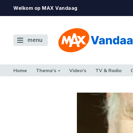
Welkom op MAX Vandaag
menu
Home
Thema’s
Video’s
TV & Radio
CONSUMENT
ETEN & DRINKEN
FAMILIE & RELATIE
GELD, W
TERUG NAAR TOEN