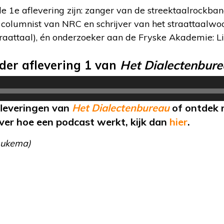
de 1e aflevering zijn: zanger van de streektaalrockb
), columnist van NRC en schrijver van het straattaal
Straattaal), én onderzoeker aan de Fryske Akademie: L
nder aflevering 1 van
Het Dialectenbur
afleveringen van
Het Dialectenbureau
of ontdek
ver hoe een podcast werkt, kijk dan
hier
.
Aukema)