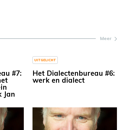
Meer
UITGELICHT
eau #7:
Het Dialectenbureau #6:
met
werk en dialect
ein
k Jan