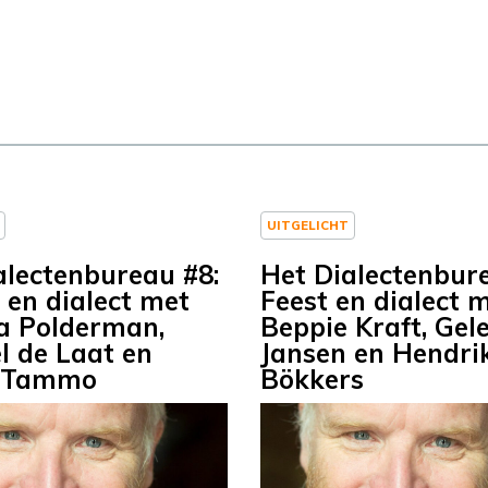
UITGELICHT
alectenbureau #8:
Het Dialectenbur
en dialect met
Feest en dialect 
a Polderman,
Beppie Kraft, Gel
l de Laat en
Jansen en Hendri
k Tammo
Bökkers