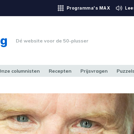
Programma's MAX
Lee
Dé website voor de 50-plusser
Onze columnisten
Recepten
Prijsvragen
Puzzel
ERK & RECHT
GEZONDHEID & SPORT
HUIS, TUIN & HOBBY
MEDIA & 