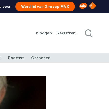
NPO Star
Omroep MAX
s voor
Word lid van Omroep MAX
Inloggen
Registreren
s
Podcast
Oproepen
CULTUUR
NATUUR & MILIEU
REIZEN & VERKEER