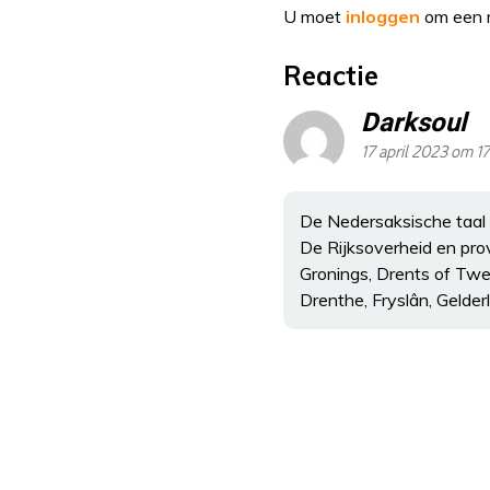
U moet
inloggen
om een r
Reactie
Darksoul
17 april 2023 om 1
De Nedersaksische taal
De Rijksoverheid en pro
Gronings, Drents of Twe
Drenthe, Fryslân, Gelder