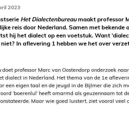
pril 2023
astserie
Het Dialectenbureau
maakt professor 
lijke reis door Nederland. Samen met bekende 
st hij het dialect op een voetstuk. Want ‘diale
 niet? In aflevering 1 hebben we het over verzet
u
doet professor Marc van Oostendorp onderzoek naar 
et dialect in Nederland. Het thema van de 1e afleverin
or een eigen taal en de jeugd in de Bijlmer die zich me
woord ‘boerenlul’ heeft omarmd als geuzennaam tot de
constateerde. Maar wie goed luistert, ziet vooral vee