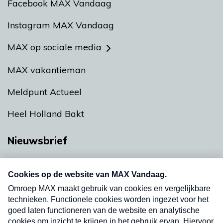
Facebook MAX Vandaag
Instagram MAX Vandaag
MAX op sociale media
MAX vakantieman
Meldpunt Actueel
Heel Holland Bakt
Nieuwsbrief
Neem hier een gratis abonnement op onze
nieuwsbrief. Elke vrijdag- en dinsdagochtend in
uw mailbox.
Verzend