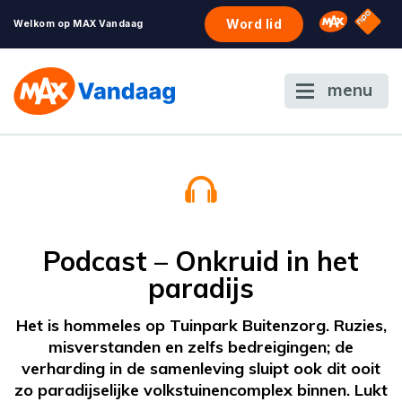
NPO S
Omroep 
Word lid
Welkom op MAX Vandaag
menu
Podcast – Onkruid in het
paradijs
Het is hommeles op Tuinpark Buitenzorg. Ruzies,
misverstanden en zelfs bedreigingen; de
verharding in de samenleving sluipt ook dit ooit
zo paradijselijke volkstuinencomplex binnen. Lukt