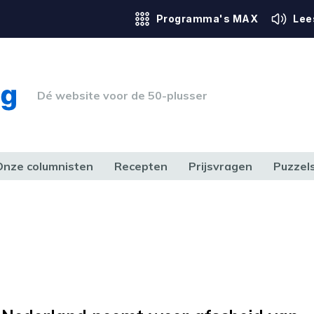
Programma's MAX
Lee
Dé website voor de 50-plusser
Onze columnisten
Recepten
Prijsvragen
Puzzel
ERK & RECHT
GEZONDHEID & SPORT
HUIS, TUIN & HOBBY
MEDIA & 