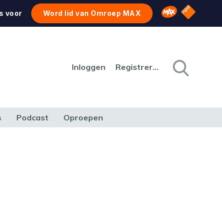
NPO Star
Omroep MAX
s voor
Word lid van Omroep MAX
Inloggen
Registreren
s
Podcast
Oproepen
CULTUUR
NATUUR & MILIEU
REIZEN & VERKEER