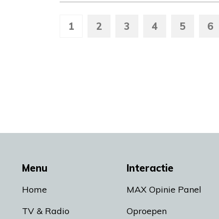
1
2
3
4
5
6
Menu
Interactie
Home
MAX Opinie Panel
TV & Radio
Oproepen